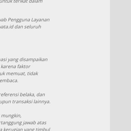
ntuk terikat dalam
awab Pengguna Layanan
ata.id dan seluruh
masi yang disampaikan
 karena faktor
tuk memuat, tidak
pembaca.
eferensi belaka, dan
pun transaksi lainnya.
t mungkin,
rtanggung jawab atas
a kerugian yang timbul