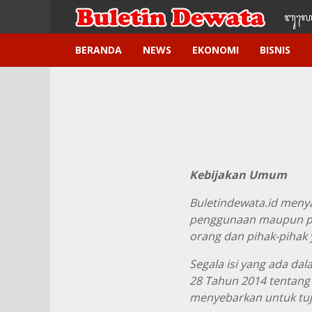
ᬩᬸ᭢ᬮᬢ
BERANDA
NEWS
EKONOMI
BISNIS
Kebijakan Umum
Buletindewata.id menya
penggunaan maupun pe
orang dan pihak-pihak
Segala isi yang ada da
28 Tahun 2014 tentang
menyebarkan untuk tuj