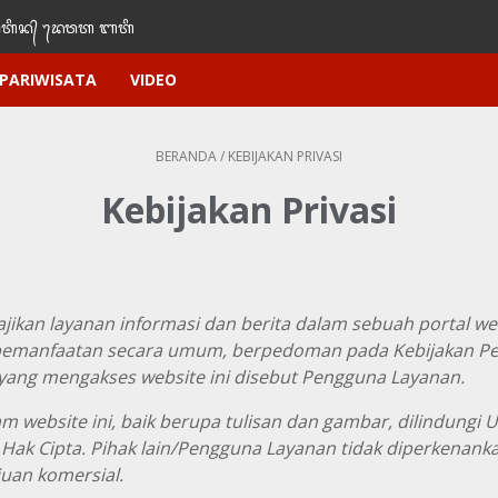
ᬶᬦ᭄‌ ᭢ᬤᬯᬢ‌‌‌ ᬩᬢᬶ
PARIWISATA
VIDEO
BERANDA
/
KEBIJAKAN PRIVASI
Kebijakan Privasi
jikan layanan informasi dan berita dalam sebuah portal we
manfaatan secara umum, berpedoman pada Kebijakan Pe
 yang mengakses website ini disebut Pengguna Layanan.
lam website ini, baik berupa tulisan dan gambar, dilindun
 Hak Cipta. Pihak lain/Pengguna Layanan tidak diperkena
uan komersial.