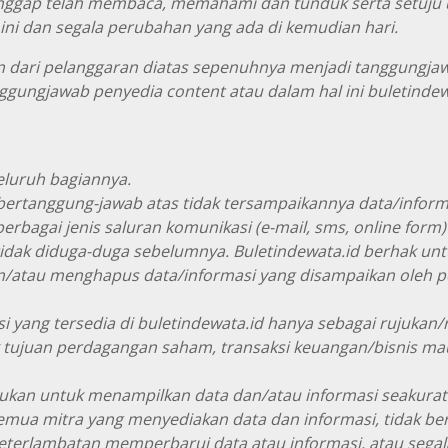
ggap telah membaca, memahami dan tunduk serta setuju u
ni dan segala perubahan yang ada di kemudian hari.
an dari pelanggaran diatas sepenuhnya menjadi tanggungj
gungjawab penyedia content atau dalam hal ini buletindew
eluruh bagiannya.
 bertanggung-jawab atas tidak tersampaikannya data/infor
erbagai jenis saluran komunikasi (e-mail, sms, online form)
tidak diduga-duga sebelumnya. Buletindewata.id berhak un
/atau menghapus data/informasi yang disampaikan oleh 
i yang tersedia di buletindewata.id hanya sebagai rujukan/r
 tujuan perdagangan saham, transaksi keuangan/bisnis mau
akukan untuk menampilkan data dan/atau informasi seakura
emua mitra yang menyediakan data dan informasi, tidak be
eterlambatan memperbarui data atau informasi, atau segal