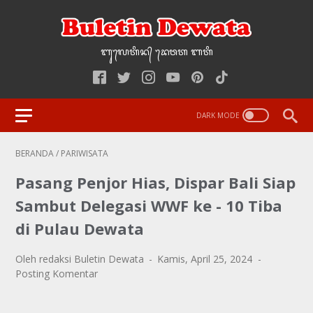
ᬩᬸ᭢ᬮᬢᬶᬦ᭄‌ ᭢ᬤᬯᬢ‌‌‌ ᬩᬢᬶ
BERANDA
/
PARIWISATA
Pasang Penjor Hias, Dispar Bali Siap
Sambut Delegasi WWF ke - 10 Tiba
di Pulau Dewata
Oleh redaksi Buletin Dewata
Kamis, April 25, 2024
Posting Komentar