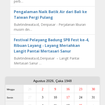
perb…
Pengalaman Naik Batik Air dari Bali ke
Taiwan Pergi Pulang
Buletindewata.id, Denpasar - Perjalanan liburan
musim din…
Festival Pelayang Badung SPB Fest ke-4,
Ribuan Layang - Layang Meriahkan
Langit Pantai Mertasari Sanur
Buletindewata.id,Denpasar – Langit Pantai
Mertasari Sanur …
Agustus 2026, Çaka 1948
26
2
9
16
23
30
Minggu
27
3
10
17
24
31
Senin