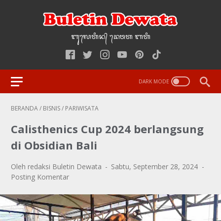
ᬩᬸ᭢ᬮᬢᬶᬦ᭄‌ ᭢ᬤᬯᬢ‌‌‌ ᬩᬢᬶ
BERANDA
/
BISNIS
/
PARIWISATA
Calisthenics Cup 2024 berlangsung
di Obsidian Bali
Oleh redaksi Buletin Dewata
Sabtu, September 28, 2024
Posting Komentar