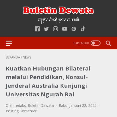
ᬩᬸ᭢ᬮᬢᬶᬦ᭄‌ ᭢ᬤᬯᬢ‌‌‌ ᬩᬢᬶ
BERANDA
/
NEWS
Kuatkan Hubungan Bilateral
melalui Pendidikan, Konsul-
Jenderal Australia Kunjungi
Universitas Ngurah Rai
Oleh redaksi Buletin Dewata
Rabu, Januari 22, 2025
Posting Komentar