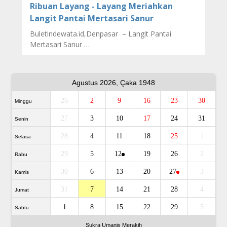
Ribuan Layang - Layang Meriahkan
Langit Pantai Mertasari Sanur
Buletindewata.id,Denpasar – Langit Pantai
Mertasari Sanur …
Agustus 2026, Çaka 1948
26
2
9
16
23
30
Minggu
27
3
10
17
24
31
Senin
28
4
11
18
25
1
Selasa
29
5
12
19
26
2
Rabu
30
6
13
20
27
3
Kamis
31
7
14
21
28
4
Jumat
1
8
15
22
29
5
Sabtu
Sukra Umanis Merakih