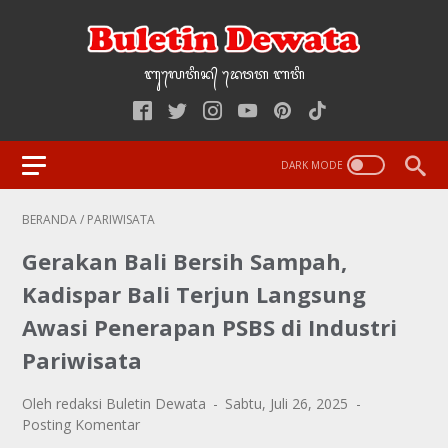
ᬩᬸ᭢ᬮᬢᬶᬦ᭄‌ ᭢ᬤᬯᬢ‌‌‌ ᬩᬢᬶ
BERANDA
/
PARIWISATA
Gerakan Bali Bersih Sampah,
Kadispar Bali Terjun Langsung
Awasi Penerapan PSBS di Industri
Pariwisata
Oleh redaksi Buletin Dewata
Sabtu, Juli 26, 2025
Posting Komentar