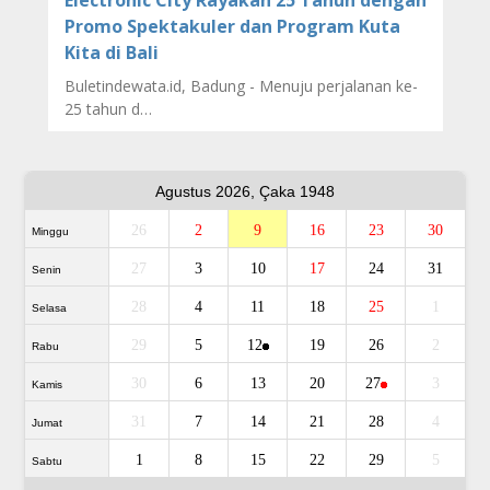
Promo Spektakuler dan Program Kuta
Kita di Bali
Buletindewata.id, Badung - Menuju perjalanan ke-
25 tahun d…
Agustus 2026, Çaka 1948
26
2
9
16
23
30
Minggu
27
3
10
17
24
31
Senin
28
4
11
18
25
1
Selasa
29
5
12
19
26
2
Rabu
30
6
13
20
27
3
Kamis
31
7
14
21
28
4
Jumat
1
8
15
22
29
5
Sabtu