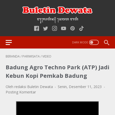
ᬩᬸ᭢ᬮᬢᬶᬦ᭄‌ ᭢ᬤᬯᬢ‌‌‌ ᬩᬢᬶ
BERANDA
/
PARIWISATA
/
VIDEO
Badung Agro Techno Park (ATP) Jadi
Kebun Kopi Pemkab Badung
Oleh redaksi Buletin Dewata
Senin, Desember 11, 2023
Posting Komentar