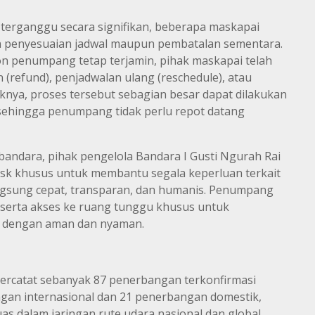
 terganggu secara signifikan, beberapa maskapai
penyesuaian jadwal maupun pembatalan sementara.
 penumpang tetap terjamin, pihak maskapai telah
(refund), penjadwalan ulang (reschedule), atau
iknya, proses tersebut sebagian besar dapat dilakukan
, sehingga penumpang tidak perlu repot datang
andara, pihak pengelola Bandara I Gusti Ngurah Rai
esk khusus untuk membantu segala keperluan terkait
rlangsung cepat, transparan, dan humanis. Penumpang
a serta akses ke ruang tunggu khusus untuk
g dengan aman dan nyaman.
 tercatat sebanyak 87 penerbangan terkonfirmasi
gan internasional dan 21 penerbangan domestik,
s dalam jaringan rute udara nasional dan global.