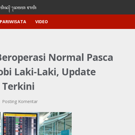
ᬶᬦ᭄‌ ᭢ᬤᬯᬢ‌‌‌ ᬩᬢᬶ
PARIWISATA
VIDEO
Beroperasi Normal Pasca
bi Laki-Laki, Update
Terkini
Posting Komentar