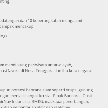
nting.
kedatangan dan 10 keberangkatan mengalami
erdampak mencakup:
eng)
lam mendukung pariwisata antarwilayah,
asi favorit di Nusa Tenggara dan ibu kota negara.
upun potensi bencana alam seperti erupsi gunung
ngan menjadi sangat krusial. Pihak Bandara I Gusti
i AirNav Indonesia, BMKG, maskapai penerbangan,
akukan pemantauan aktif dan real-time.