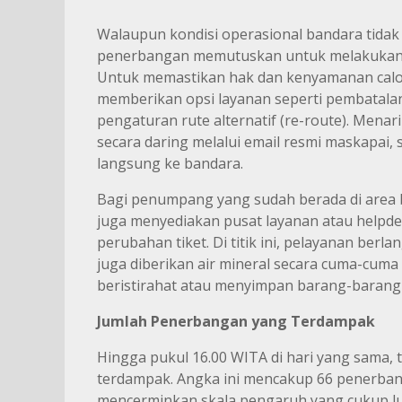
Walaupun kondisi operasional bandara tidak
penerbangan memutuskan untuk melakukan 
Untuk memastikan hak dan kenyamanan calon
memberikan opsi layanan seperti pembatalan 
pengaturan rute alternatif (re-route). Menar
secara daring melalui email resmi maskapai
langsung ke bandara.
Bagi penumpang yang sudah berada di area b
juga menyediakan pusat layanan atau helpd
perubahan tiket. Di titik ini, pelayanan be
juga diberikan air mineral secara cuma-cum
beristirahat atau menyimpan barang-baran
Jumlah Penerbangan yang Terdampak
Hingga pukul 16.00 WITA di hari yang sama,
terdampak. Angka ini mencakup 66 penerban
mencerminkan skala pengaruh yang cukup lua