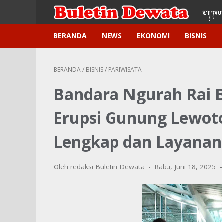
ᬩᬸ᭢ᬮᬢ
BERANDA
NEWS
EKONOMI
BISNIS
BERANDA
/
BISNIS
/
PARIWISATA
Bandara Ngurah Rai 
Erupsi Gunung Lewoto
Lengkap dan Layanan 
Oleh redaksi Buletin Dewata
Rabu, Juni 18, 2025