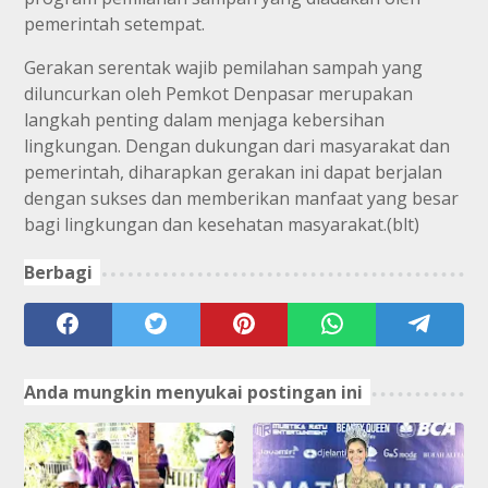
pemerintah setempat.
Gerakan serentak wajib pemilahan sampah yang
diluncurkan oleh Pemkot Denpasar merupakan
langkah penting dalam menjaga kebersihan
lingkungan. Dengan dukungan dari masyarakat dan
pemerintah, diharapkan gerakan ini dapat berjalan
dengan sukses dan memberikan manfaat yang besar
bagi lingkungan dan kesehatan masyarakat.(blt)
D
Berbagi
i
k
i
r
i
m
o
Anda mungkin menyukai postingan ini
l
e
h
C
o