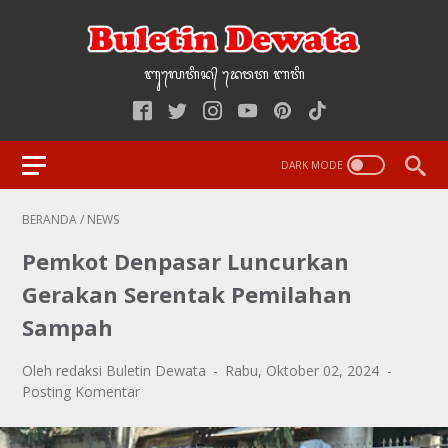
ᬩᬸ᭢ᬮᬢᬶᬦ᭄‌ ᭢ᬤᬯᬢ‌‌‌ ᬩᬢᬶ
BERANDA
/
NEWS
Pemkot Denpasar Luncurkan
Gerakan Serentak Pemilahan
Sampah
Oleh redaksi Buletin Dewata
Rabu, Oktober 02, 2024
Posting Komentar