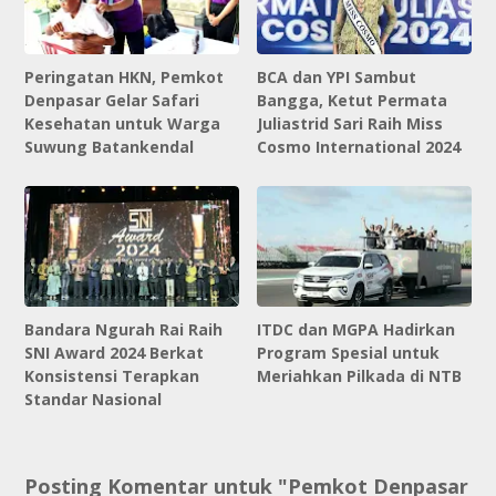
p
i
l
o
t
Peringatan HKN, Pemkot
BCA dan YPI Sambut
:
Denpasar Gelar Safari
Bangga, Ketut Permata
Kesehatan untuk Warga
Juliastrid Sari Raih Miss
Suwung Batankendal
Cosmo International 2024
Bandara Ngurah Rai Raih
ITDC dan MGPA Hadirkan
SNI Award 2024 Berkat
Program Spesial untuk
Konsistensi Terapkan
Meriahkan Pilkada di NTB
Standar Nasional
Posting Komentar untuk "Pemkot Denpasar