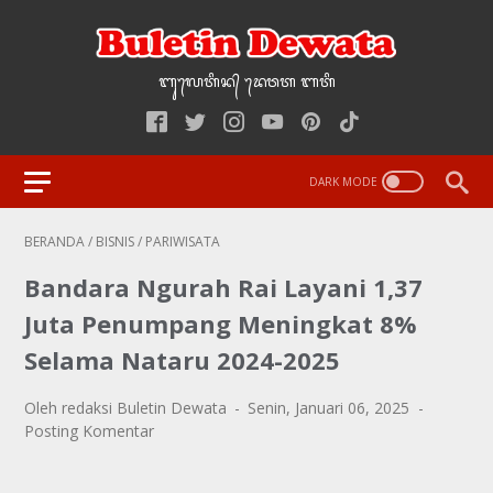
ᬩᬸ᭢ᬮᬢᬶᬦ᭄‌ ᭢ᬤᬯᬢ‌‌‌ ᬩᬢᬶ
BERANDA
/
BISNIS
/
PARIWISATA
Bandara Ngurah Rai Layani 1,37
Juta Penumpang Meningkat 8%
Selama Nataru 2024-2025
Oleh redaksi Buletin Dewata
Senin, Januari 06, 2025
Posting Komentar