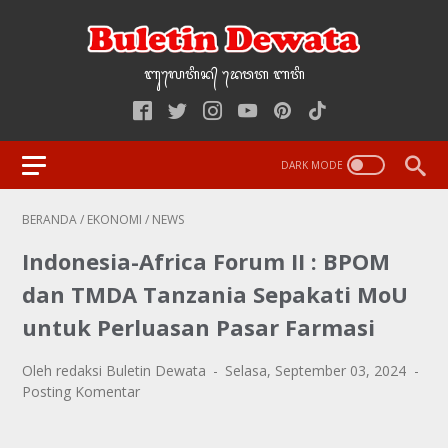
ᬩᬸ᭢ᬮᬢᬶᬦ᭄‌ ᭢ᬤᬯᬢ‌‌‌ ᬩᬢᬶ
BERANDA
/
EKONOMI
/
NEWS
Indonesia-Africa Forum II : BPOM
dan TMDA Tanzania Sepakati MoU
untuk Perluasan Pasar Farmasi
Oleh redaksi Buletin Dewata
Selasa, September 03, 2024
Posting Komentar