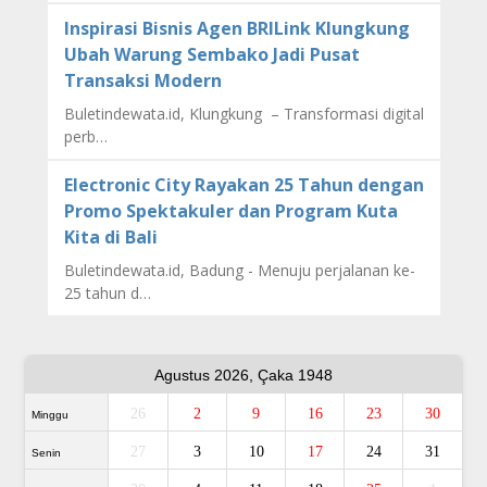
Inspirasi Bisnis Agen BRILink Klungkung
Ubah Warung Sembako Jadi Pusat
Transaksi Modern
Buletindewata.id, Klungkung – Transformasi digital
perb…
Electronic City Rayakan 25 Tahun dengan
Promo Spektakuler dan Program Kuta
Kita di Bali
Buletindewata.id, Badung - Menuju perjalanan ke-
25 tahun d…
Agustus 2026, Çaka 1948
26
2
9
16
23
30
Minggu
27
3
10
17
24
31
Senin