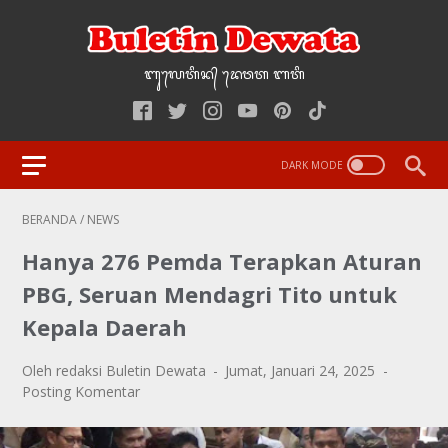
ᬩᬸ᭢ᬮᬢᬶᬦ᭄‌ ᭢ᬤᬯᬢ‌‌‌ ᬩᬢᬶ
BERANDA
/
NEWS
Hanya 276 Pemda Terapkan Aturan
PBG, Seruan Mendagri Tito untuk
Kepala Daerah
Oleh redaksi Buletin Dewata
Jumat, Januari 24, 2025
Posting Komentar