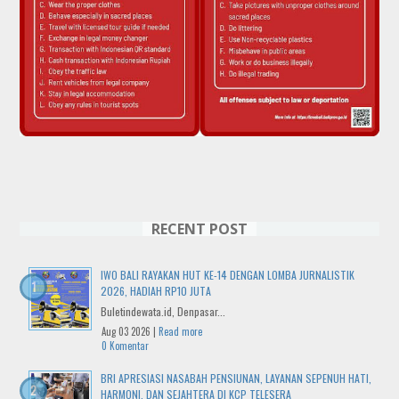
RECENT POST
IWO BALI RAYAKAN HUT KE-14 DENGAN LOMBA JURNALISTIK
2026, HADIAH RP10 JUTA
Buletindewata.id, Denpasar...
Aug 03 2026 |
Read more
0 Komentar
BRI APRESIASI NASABAH PENSIUNAN, LAYANAN SEPENUH HATI,
HARMONI, DAN SEJAHTERA DI KCP TELESERA