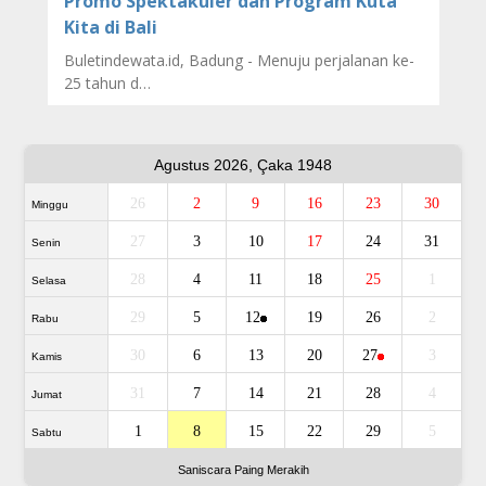
Promo Spektakuler dan Program Kuta
Kita di Bali
Buletindewata.id, Badung - Menuju perjalanan ke-
25 tahun d…
Agustus 2026, Çaka 1948
26
2
9
16
23
30
Minggu
27
3
10
17
24
31
Senin
28
4
11
18
25
1
Selasa
29
5
12
19
26
2
Rabu
30
6
13
20
27
3
Kamis
31
7
14
21
28
4
Jumat
1
8
15
22
29
5
Sabtu
Saniscara Paing Merakih