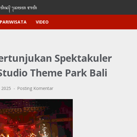
ᬶᬦ᭄‌ ᭢ᬤᬯᬢ‌‌‌ ᬩᬢᬶ
PARIWISATA
VIDEO
Pertunjukan Spektakuler
Studio Theme Park Bali
, 2025
Posting Komentar