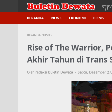
ᬩᬸ᭢ᬮᬢ
BERANDA
NEWS
EKONOMI
BISNIS
BERANDA
/
BISNIS
Rise of The Warrior, 
Akhir Tahun di Trans 
Oleh redaksi Buletin Dewata
Sabtu, Desember 27