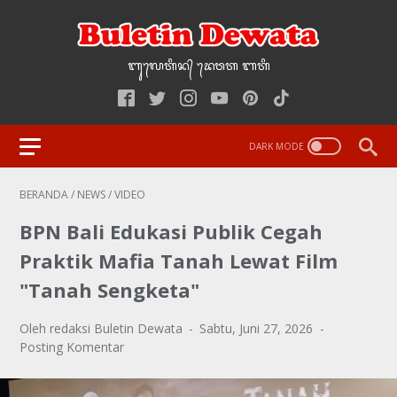
ᬩᬸ᭢ᬮᬢᬶᬦ᭄‌ ᭢ᬤᬯᬢ‌‌‌ ᬩᬢᬶ
BERANDA
/
NEWS
/
VIDEO
BPN Bali Edukasi Publik Cegah
Praktik Mafia Tanah Lewat Film
"Tanah Sengketa"
Oleh redaksi Buletin Dewata
Sabtu, Juni 27, 2026
Posting Komentar