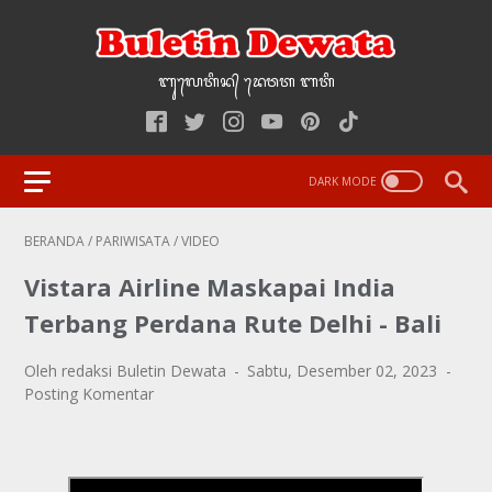
ᬩᬸ᭢ᬮᬢᬶᬦ᭄‌ ᭢ᬤᬯᬢ‌‌‌ ᬩᬢᬶ
BERANDA
/
PARIWISATA
/
VIDEO
Vistara Airline Maskapai India
Terbang Perdana Rute Delhi - Bali
Oleh redaksi Buletin Dewata
Sabtu, Desember 02, 2023
Posting Komentar