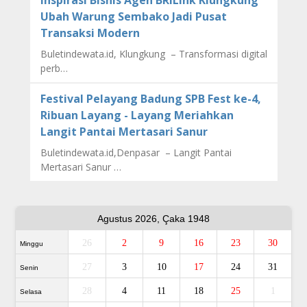
Ubah Warung Sembako Jadi Pusat
Transaksi Modern
Buletindewata.id, Klungkung – Transformasi digital
perb…
Festival Pelayang Badung SPB Fest ke-4,
Ribuan Layang - Layang Meriahkan
Langit Pantai Mertasari Sanur
Buletindewata.id,Denpasar – Langit Pantai
Mertasari Sanur …
Agustus 2026, Çaka 1948
26
2
9
16
23
30
Minggu
27
3
10
17
24
31
Senin
28
4
11
18
25
1
Selasa