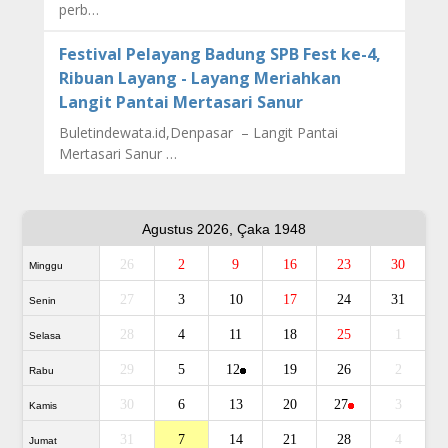
perb…
Festival Pelayang Badung SPB Fest ke-4,
Ribuan Layang - Layang Meriahkan
Langit Pantai Mertasari Sanur
Buletindewata.id,Denpasar – Langit Pantai
Mertasari Sanur …
Agustus 2026, Çaka 1948
26
2
9
16
23
30
Minggu
27
3
10
17
24
31
Senin
28
4
11
18
25
1
Selasa
29
5
12
19
26
2
Rabu
30
6
13
20
27
3
Kamis
31
7
14
21
28
4
Jumat