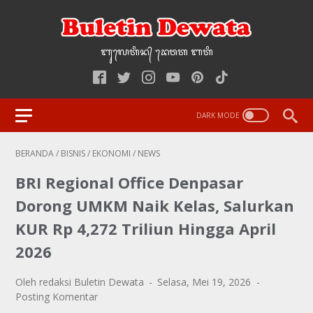
ᬩᬸ᭢ᬮᬢᬶᬦ᭄‌ ᭢ᬤᬯᬢ‌‌‌ ᬩᬢᬶ
BERANDA
/
BISNIS
/
EKONOMI
/
NEWS
BRI Regional Office Denpasar
Dorong UMKM Naik Kelas, Salurkan
KUR Rp 4,272 Triliun Hingga April
2026
Oleh redaksi Buletin Dewata
Selasa, Mei 19, 2026
Posting Komentar