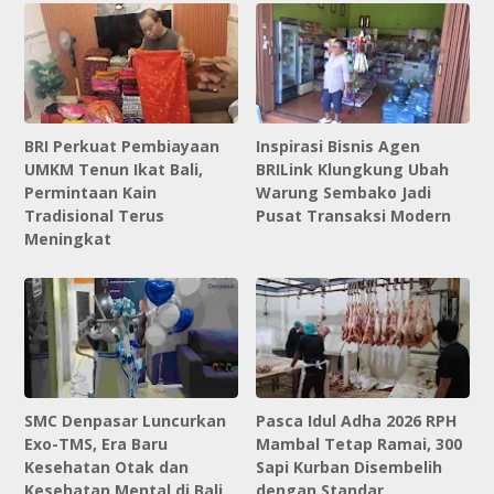
BRI Perkuat Pembiayaan
Inspirasi Bisnis Agen
UMKM Tenun Ikat Bali,
BRILink Klungkung Ubah
Permintaan Kain
Warung Sembako Jadi
Tradisional Terus
Pusat Transaksi Modern
Meningkat
SMC Denpasar Luncurkan
Pasca Idul Adha 2026 RPH
Exo-TMS, Era Baru
Mambal Tetap Ramai, 300
Kesehatan Otak dan
Sapi Kurban Disembelih
Kesehatan Mental di Bali
dengan Standar