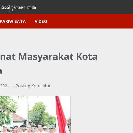
ᬶᬦ᭄‌ ᭢ᬤᬯᬢ‌‌‌ ᬩᬢᬶ
PARIWISATA
VIDEO
nat Masyarakat Kota
a
, 2024
Posting Komentar