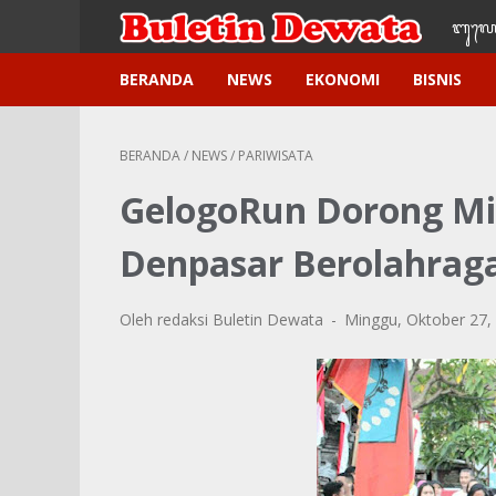
ᬩᬸ᭢ᬮᬢ
BERANDA
NEWS
EKONOMI
BISNIS
BERANDA
/
NEWS
/
PARIWISATA
GelogoRun Dorong Mi
Denpasar Berolahrag
Oleh redaksi Buletin Dewata
Minggu, Oktober 27