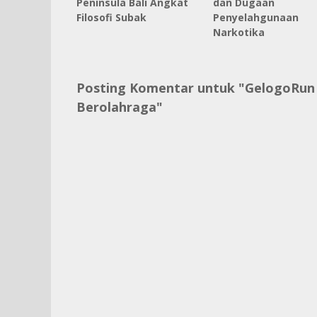
Peninsula Bali Angkat
dan Dugaan
Filosofi Subak
Penyelahgunaan
Narkotika
Posting Komentar untuk "GelogoRun
Berolahraga"