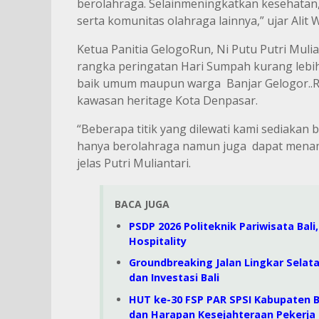
berolahraga. Selainmeningkatkan kesehatan,
serta komunitas olahraga lainnya,” ujar Alit 
Ketua Panitia GelogoRun, Ni Putu Putri Muli
rangka peringatan Hari Sumpah kurang lebih
baik umum maupun warga Banjar Gelogor..Ru
kawasan heritage Kota Denpasar.
“Beberapa titik yang dilewati kami sediakan
hanya berolahraga namun juga dapat menam
jelas Putri Muliantari.
BACA JUGA
PSDP 2026 Politeknik Pariwisata Bal
Hospitality
Groundbreaking Jalan Lingkar Selat
dan Investasi Bali
HUT ke-30 FSP PAR SPSI Kabupaten
dan Harapan Kesejahteraan Pekerja 