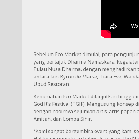
Sebelum Eco Market dimulai, para pengunjun
yang bertajuk Dharma Namaskara. Kegaiatan i
Pulau Nusa Dharma, dengan menghadirkan t
antara lain Byron de Marse, Tiara Eve, Wan
Ubud Restoran.
Kemeriahan Eco Market dilanjutkan hingga 
God It’s Festival (TGIF). Mengusung konsep
dengan hadirnya sejumlah artis-artis papan a
Amizah, dan Lomba Sihir.
”Kami sangat bergembira event yang kami s
Hal Ini menunjukkan bahwa kawasan The Nu