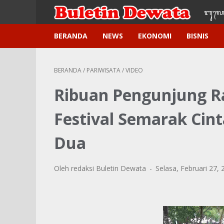
ᬩᬸ᭢ᬮᬢ
BERANDA
NEWS
EKONOMI
BISNIS
BERANDA
/
PARIWISATA
/
VIDEO
Ribuan Pengunjung R
Festival Semarak Cint
Dua
Oleh redaksi Buletin Dewata
Selasa, Februari 27,