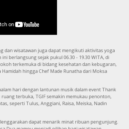
g dan wisatawan juga dapat mengikuti aktivitas yoga
ni berlangsung sejak pukul 06.30 - 19.30 WITA, di
okoh terkemuka di bidang kesehatan dan kebugaran,
da Hamidah hingga Chef Made Runatha dari Moksa
malam hari dengan lantunan musik dalam event Thank
 di ruang terbuka, TGIF semakin memukau penonton,
tas, seperti Tulus, Anggiani, Raisa, Meiska, Nadin
elenggarakan dapat menarik minat ribuan pengunjung.
sa Dua mampu menjadi pilihan bagi wisatawan