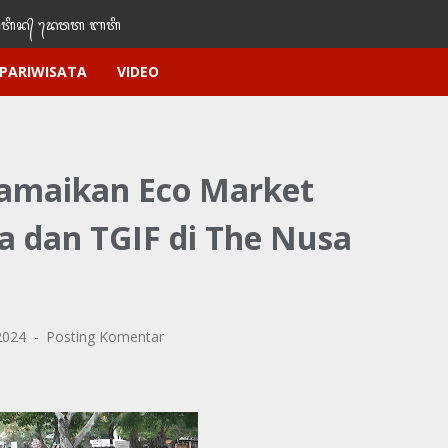
ᬶᬦ᭄‌ ᭢ᬤᬯᬢ‌‌‌ ᬩᬢᬶ
PARIWISATA
VIDEO
amaikan Eco Market
a dan TGIF di The Nusa
 2024
Posting Komentar