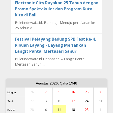
Electronic City Rayakan 25 Tahun dengan
Promo Spektakuler dan Program Kuta
Kita di Bali
Buletindewata.id, Badung - Menuju perjalanan ke-
25 tahun d…
Festival Pelayang Badung SPB Fest ke-4,
Ribuan Layang - Layang Meriahkan
Langit Pantai Mertasari Sanur
Buletindewata.id,Denpasar – Langit Pantai
Mertasari Sanur …
Agustus 2026, Çaka 1948
26
2
9
16
23
30
Minggu
27
3
10
17
24
31
Senin
28
4
11
18
25
1
Selasa