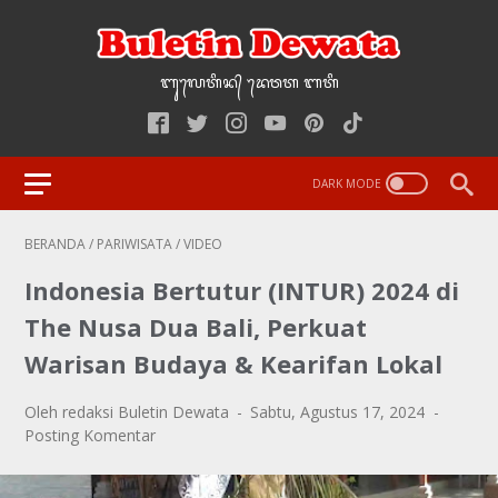
ᬩᬸ᭢ᬮᬢᬶᬦ᭄‌ ᭢ᬤᬯᬢ‌‌‌ ᬩᬢᬶ
BERANDA
/
PARIWISATA
/
VIDEO
Indonesia Bertutur (INTUR) 2024 di
The Nusa Dua Bali, Perkuat
Warisan Budaya & Kearifan Lokal
Oleh redaksi Buletin Dewata
Sabtu, Agustus 17, 2024
Posting Komentar