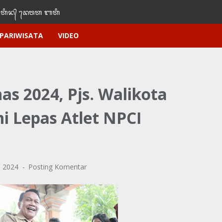
ᬶᬦ᭄‌ ᭢ᬤᬯᬢ‌‌‌ ᬩᬢᬶ
PARIWISATA
VIDEO
as 2024, Pjs. Walikota
 Lepas Atlet NPCI
, 2024
Posting Komentar