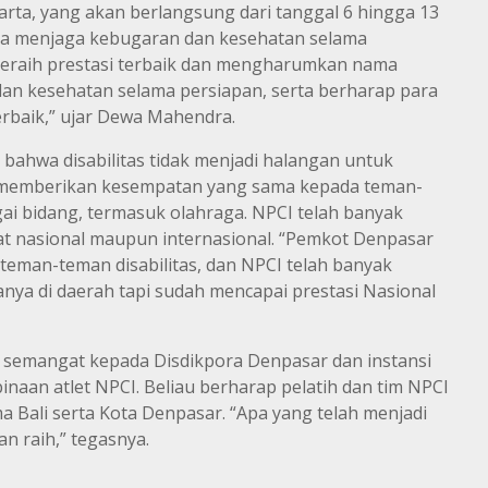
arta, yang akan berlangsung dari tanggal 6 hingga 13
ya menjaga kebugaran dan kesehatan selama
 meraih prestasi terbaik dan mengharumkan nama
an kesehatan selama persiapan, serta berharap para
erbaik,” ujar Dewa Mahendra.
ahwa disabilitas tidak menjadi halangan untuk
r memberikan kesempatan yang sama kepada teman-
gai bidang, termasuk olahraga. NPCI telah banyak
gkat nasional maupun internasional. “Pemkot Denpasar
man-teman disabilitas, dan NPCI telah banyak
anya di daerah tapi sudah mencapai prestasi Nasional
emangat kepada Disdikpora Denpasar dan instansi
naan atlet NPCI. Beliau berharap pelatih dan tim NPCI
Bali serta Kota Denpasar. “Apa yang telah menjadi
an raih,” tegasnya.