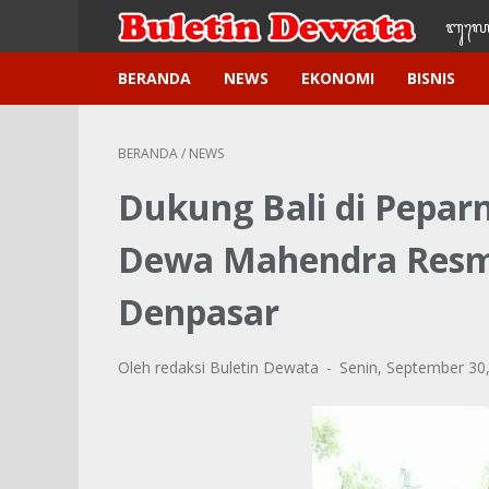
ᬩᬸ᭢ᬮᬢ
BERANDA
NEWS
EKONOMI
BISNIS
BERANDA
/
NEWS
Dukung Bali di Peparn
Dewa Mahendra Resmi
Denpasar
Oleh redaksi Buletin Dewata
Senin, September 30