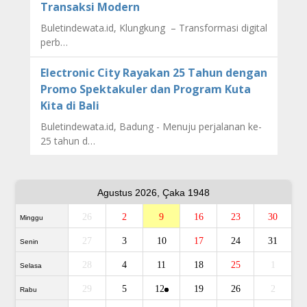
Transaksi Modern
Buletindewata.id, Klungkung – Transformasi digital
perb…
Electronic City Rayakan 25 Tahun dengan
Promo Spektakuler dan Program Kuta
Kita di Bali
Buletindewata.id, Badung - Menuju perjalanan ke-
25 tahun d…
Agustus 2026, Çaka 1948
26
2
9
16
23
30
Minggu
27
3
10
17
24
31
Senin
28
4
11
18
25
1
Selasa
29
5
12
19
26
2
Rabu