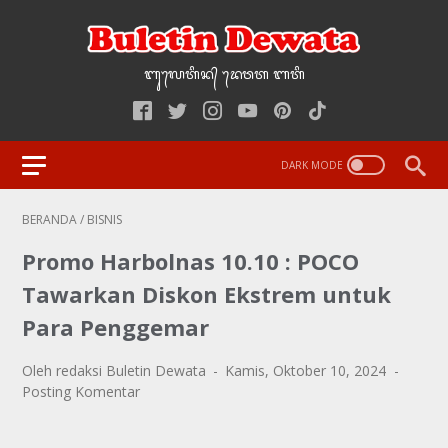
ᬩᬸ᭢ᬮᬢᬶᬦ᭄‌ ᭢ᬤᬯᬢ‌‌‌ ᬩᬢᬶ
BERANDA
/
BISNIS
Promo Harbolnas 10.10 : POCO
Tawarkan Diskon Ekstrem untuk
Para Penggemar
Oleh redaksi Buletin Dewata
Kamis, Oktober 10, 2024
Posting Komentar