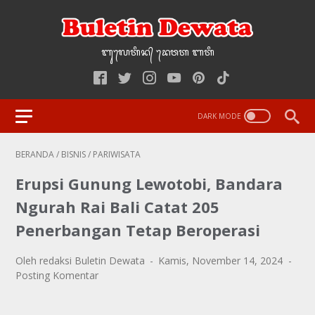
ᬩᬸ᭢ᬮᬢᬶᬦ᭄‌ ᭢ᬤᬯᬢ‌‌‌ ᬩᬢᬶ
BERANDA
/
BISNIS
/
PARIWISATA
Erupsi Gunung Lewotobi, Bandara
Ngurah Rai Bali Catat 205
Penerbangan Tetap Beroperasi
Oleh redaksi Buletin Dewata
Kamis, November 14, 2024
Posting Komentar