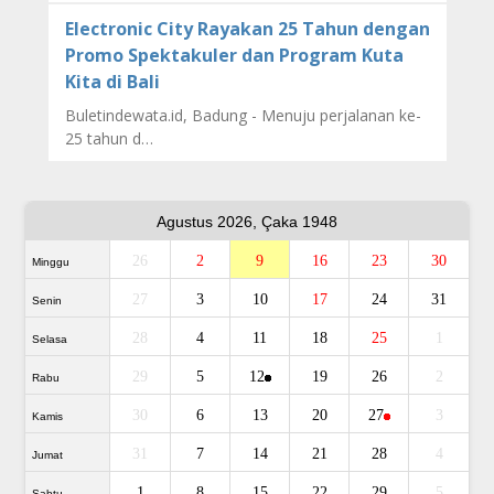
Electronic City Rayakan 25 Tahun dengan
Promo Spektakuler dan Program Kuta
Kita di Bali
Buletindewata.id, Badung - Menuju perjalanan ke-
25 tahun d…
Agustus 2026, Çaka 1948
26
2
9
16
23
30
Minggu
27
3
10
17
24
31
Senin
28
4
11
18
25
1
Selasa
29
5
12
19
26
2
Rabu
30
6
13
20
27
3
Kamis
31
7
14
21
28
4
Jumat
1
8
15
22
29
5
Sabtu