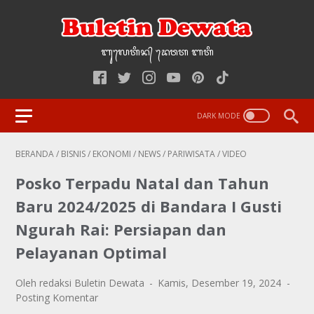
ᬩᬸ᭢ᬮᬢᬶᬦ᭄‌ ᭢ᬤᬯᬢ‌‌‌ ᬩᬢᬶ
BERANDA
/
BISNIS
/
EKONOMI
/
NEWS
/
PARIWISATA
/
VIDEO
Posko Terpadu Natal dan Tahun
Baru 2024/2025 di Bandara I Gusti
Ngurah Rai: Persiapan dan
Pelayanan Optimal
Oleh redaksi Buletin Dewata
Kamis, Desember 19, 2024
Posting Komentar