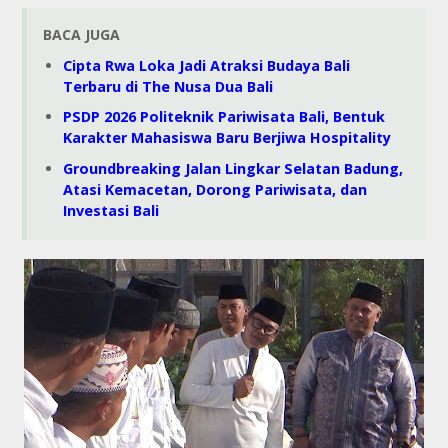
BACA JUGA
Cipta Rwa Loka Jadi Atraksi Budaya Bali
Terbaru di The Nusa Dua Bali
PSDP 2026 Politeknik Pariwisata Bali, Bentuk
Karakter Mahasiswa Baru Berjiwa Hospitality
Groundbreaking Jalan Lingkar Selatan Badung,
Atasi Kemacetan, Dorong Pariwisata, dan
Investasi Bali