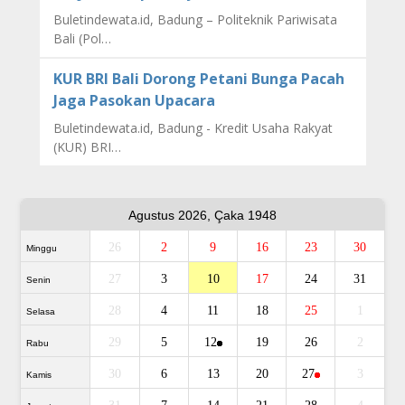
Buletindewata.id, Badung – Politeknik Pariwisata
Bali (Pol…
KUR BRI Bali Dorong Petani Bunga Pacah
Jaga Pasokan Upacara
Buletindewata.id, Badung - Kredit Usaha Rakyat
(KUR) BRI…
Agustus 2026, Çaka 1948
26
2
9
16
23
30
Minggu
27
3
10
17
24
31
Senin
28
4
11
18
25
1
Selasa
29
5
12
19
26
2
Rabu
30
6
13
20
27
3
Kamis