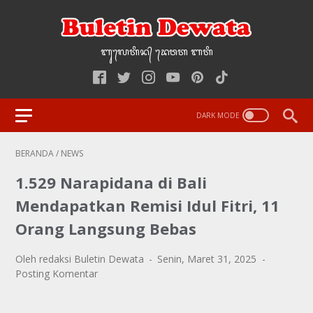
ᬩᬸ᭢ᬮᬢᬶᬦ᭄‌ ᭢ᬤᬯᬢ‌‌‌ ᬩᬢᬶ
BERANDA
/
NEWS
1.529 Narapidana di Bali
Mendapatkan Remisi Idul Fitri, 11
Orang Langsung Bebas
Oleh redaksi Buletin Dewata
Senin, Maret 31, 2025
Posting Komentar