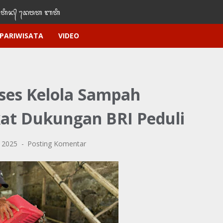
ᬶᬦ᭄‌ ᭢ᬤᬯᬢ‌‌‌ ᬩᬢᬶ
PARIWISATA
VIDEO
ses Kelola Sampah
at Dukungan BRI Peduli
, 2025
Posting Komentar