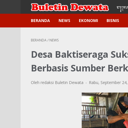
ᬩᬸ᭢ᬮᬢ
BERANDA
NEWS
EKONOMI
BISNIS
BERANDA
/
NEWS
Desa Baktiseraga Suk
Berbasis Sumber Berk
Oleh redaksi Buletin Dewata
Rabu, September 24