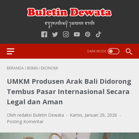
ᬩᬸ᭢ᬮᬢᬶᬦ᭄‌ ᭢ᬤᬯᬢ‌‌‌ ᬩᬢᬶ
BERANDA
/
BISNIS
/
EKONOMI
UMKM Produsen Arak Bali Didorong
Tembus Pasar Internasional Secara
Legal dan Aman
Oleh redaksi Buletin Dewata
Kamis, Januari 29, 2026
Posting Komentar