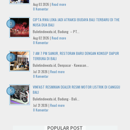
Aug 03 2026 |
Read more
0 Komentar
CIPTA RWA LOKA JADI ATRAKSI BUDAYA BALI TERBARU DI THE
NUSA DUA BALI
Buletindewata.id, Badung – PT...
Aug 02 2026 |
Read more
0 Komentar
7 AM 7 PM SANUR, RESTORAN BARU DENGAN KONSEP DAPUR
TERBUKA DI BALI
Buletindewata.id, Denpasar - Kawasan...
Jul 31 2026 |
Read more
0 Komentar
VINFAST RESMIKAN DEALER RESMI MOTOR LISTRIK DI CANGGU
BALI
Buletindewata.id, Badung - Bali...
Jul 31 2026 |
Read more
0 Komentar
POPULAR POST