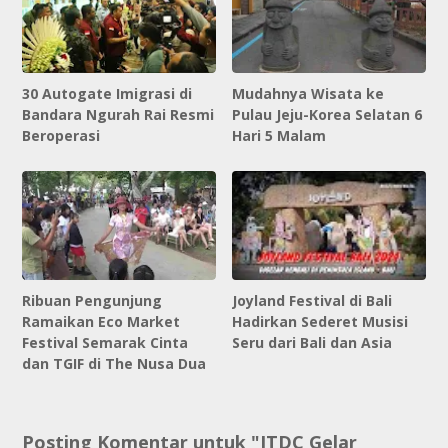
30 Autogate Imigrasi di
Mudahnya Wisata ke
Bandara Ngurah Rai Resmi
Pulau Jeju-Korea Selatan 6
Beroperasi
Hari 5 Malam
Ribuan Pengunjung
Joyland Festival di Bali
Ramaikan Eco Market
Hadirkan Sederet Musisi
Festival Semarak Cinta
Seru dari Bali dan Asia
dan TGIF di The Nusa Dua
Posting Komentar untuk "ITDC Gelar