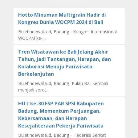
Hotto Minuman Multigrain Hadir di
Kongres Dunia WOCPM 2024 di Bali
Buletindewata.id, Badung - Kongres Internasional
WOCPM ke-…
Tren Wisatawan ke Bali Jelang Akhir
Tahun, Jadi Tantangan, Harapan, dan
Kolaborasi Menuju Pariwisata
Berkelanjutan
Buletindewata.id, Badung -Pulau Bali kembali
menjadi sorot…
HUT ke-30 FSP PAR SPSI Kabupaten
Badung, Momentum Perjuangan,
Kebersamaan, dan Harapan
Kesejahteraan Pekerja Pariwisata
Buletindewata.id, Badung - Federasi Serikat