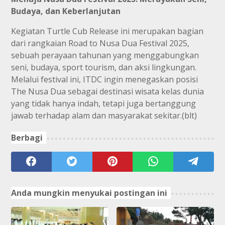
Budaya, dan Keberlanjutan
Kegiatan Turtle Cub Release ini merupakan bagian
dari rangkaian Road to Nusa Dua Festival 2025,
sebuah perayaan tahunan yang menggabungkan
seni, budaya, sport tourism, dan aksi lingkungan.
Melalui festival ini, ITDC ingin menegaskan posisi
The Nusa Dua sebagai destinasi wisata kelas dunia
yang tidak hanya indah, tetapi juga bertanggung
jawab terhadap alam dan masyarakat sekitar.(blt)
Berbagi
Anda mungkin menyukai postingan ini