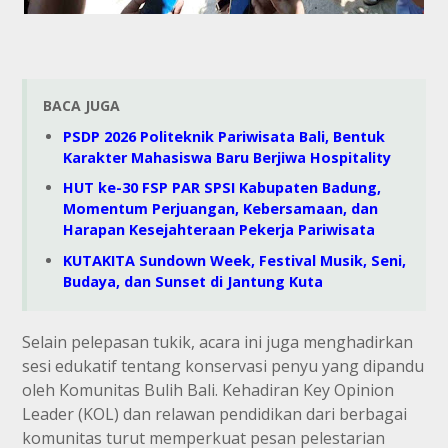
BACA JUGA
PSDP 2026 Politeknik Pariwisata Bali, Bentuk
Karakter Mahasiswa Baru Berjiwa Hospitality
HUT ke-30 FSP PAR SPSI Kabupaten Badung,
Momentum Perjuangan, Kebersamaan, dan
Harapan Kesejahteraan Pekerja Pariwisata
KUTAKITA Sundown Week, Festival Musik, Seni,
Budaya, dan Sunset di Jantung Kuta
Selain pelepasan tukik, acara ini juga menghadirkan
sesi edukatif tentang konservasi penyu yang dipandu
oleh Komunitas Bulih Bali. Kehadiran Key Opinion
Leader (KOL) dan relawan pendidikan dari berbagai
komunitas turut memperkuat pesan pelestarian