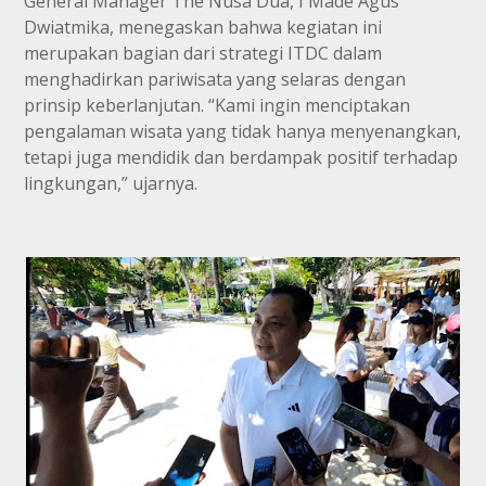
General Manager The Nusa Dua, I Made Agus
Dwiatmika, menegaskan bahwa kegiatan ini
merupakan bagian dari strategi ITDC dalam
menghadirkan pariwisata yang selaras dengan
prinsip keberlanjutan. “Kami ingin menciptakan
pengalaman wisata yang tidak hanya menyenangkan,
tetapi juga mendidik dan berdampak positif terhadap
lingkungan,” ujarnya.