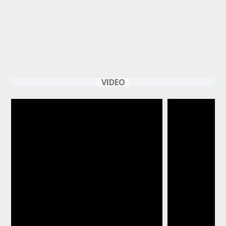
VIDEO