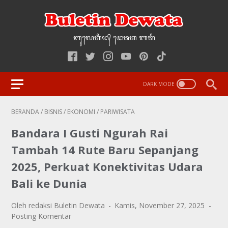
ᬩᬸ᭢ᬮᬢᬶᬦ᭄‌ ᭢ᬤᬯᬢ‌‌‌ ᬩᬢᬶ
BERANDA
/
BISNIS
/
EKONOMI
/
PARIWISATA
Bandara I Gusti Ngurah Rai
Tambah 14 Rute Baru Sepanjang
2025, Perkuat Konektivitas Udara
Bali ke Dunia
Oleh redaksi Buletin Dewata
Kamis, November 27, 2025
Posting Komentar