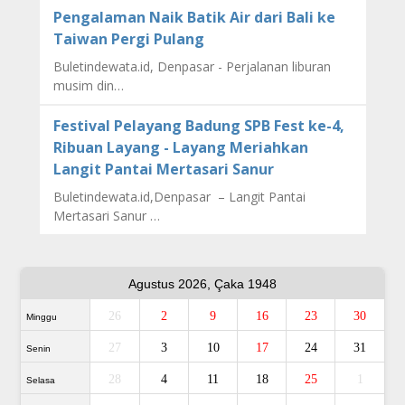
Pengalaman Naik Batik Air dari Bali ke
Taiwan Pergi Pulang
Buletindewata.id, Denpasar - Perjalanan liburan
musim din…
Festival Pelayang Badung SPB Fest ke-4,
Ribuan Layang - Layang Meriahkan
Langit Pantai Mertasari Sanur
Buletindewata.id,Denpasar – Langit Pantai
Mertasari Sanur …
Agustus 2026, Çaka 1948
26
2
9
16
23
30
Minggu
27
3
10
17
24
31
Senin
28
4
11
18
25
1
Selasa