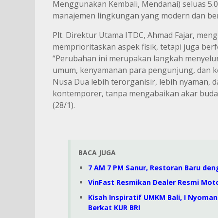
Menggunakan Kembali, Mendanai) seluas 5.00
manajemen lingkungan yang modern dan ber
Plt. Direktur Utama ITDC, Ahmad Fajar, me
memprioritaskan aspek fisik, tetapi juga be
“Perubahan ini merupakan langkah menyeluru
umum, kenyamanan para pengunjung, dan keb
Nusa Dua lebih terorganisir, lebih nyaman, 
kontemporer, tanpa mengabaikan akar budaya B
(28/1).
BACA JUGA
7 AM 7 PM Sanur, Restoran Baru den
VinFast Resmikan Dealer Resmi Motor
Kisah Inspiratif UMKM Bali, I Nyom
Berkat KUR BRI