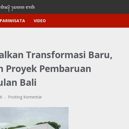
ᬶᬦ᭄‌ ᭢ᬤᬯᬢ‌‌‌ ᬩᬢᬶ
PARIWISATA
VIDEO
lkan Transformasi Baru,
n Proyek Pembaruan
lan Bali
26
Posting Komentar