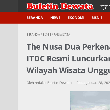
ᬩᬸ᭢ᬮᬢ
BERANDA
NEWS
EKONOMI
BISNIS
BERANDA
/
BISNIS
/
PARIWISATA
The Nusa Dua Perkena
ITDC Resmi Luncurka
Wilayah Wisata Unggu
Oleh redaksi Buletin Dewata
Rabu, Januari 28, 20