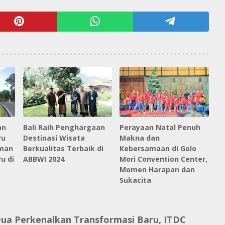
an
Bali Raih Penghargaan
Perayaan Natal Penuh
ru
Destinasi Wisata
Makna dan
man
Berkualitas Terbaik di
Kebersamaan di Golo
u di
ABBWI 2024
Mori Convention Center,
Momen Harapan dan
Sukacita
ua Perkenalkan Transformasi Baru, ITDC