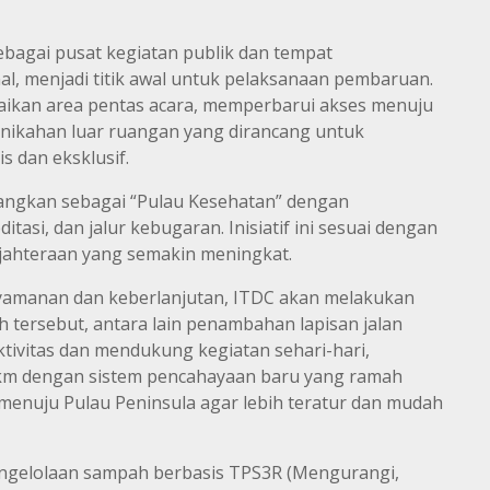
sebagai pusat kegiatan publik dan tempat
al, menjadi titik awal untuk pelaksanaan pembaruan.
aikan area pentas acara, memperbarui akses menuju
nikahan luar ruangan yang dirancang untuk
s dan eksklusif.
bangkan sebagai “Pulau Kesehatan” dengan
asi, dan jalur kebugaran. Inisiatif ini sesuai dengan
ejahteraan yang semakin meningkat.
yamanan dan keberlanjutan, ITDC akan melakukan
h tersebut, antara lain penambahan lapisan jalan
ivitas dan mendukung kegiatan sehari-hari,
5 km dengan sistem pencahayaan baru yang ramah
menuju Pulau Peninsula agar lebih teratur dan mudah
pengelolaan sampah berbasis TPS3R (Mengurangi,