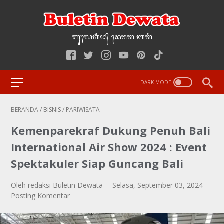
ᬩᬸ᭢ᬮᬢᬶᬦ᭄‌ ᭢ᬤᬯᬢ‌‌‌ ᬩᬢᬶ
BERANDA
/
BISNIS
/
PARIWISATA
Kemenparekraf Dukung Penuh Bali
International Air Show 2024 : Event
Spektakuler Siap Guncang Bali
Oleh redaksi Buletin Dewata
Selasa, September 03, 2024
Posting Komentar