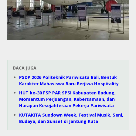
BACA JUGA
PSDP 2026 Politeknik Pariwisata Bali, Bentuk
Karakter Mahasiswa Baru Berjiwa Hospitality
HUT ke-30 FSP PAR SPSI Kabupaten Badung,
Momentum Perjuangan, Kebersamaan, dan
Harapan Kesejahteraan Pekerja Pariwisata
KUTAKITA Sundown Week, Festival Musik, Seni,
Budaya, dan Sunset di Jantung Kuta