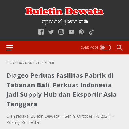
ᬩᬸ᭢ᬮᬢᬶᬦ᭄‌ ᭢ᬤᬯᬢ‌‌‌ ᬩᬢᬶ
BERANDA
/
BISNIS
/
EKONOMI
Diageo Perluas Fasilitas Pabrik di
Tabanan Bali, Perkuat Indonesia
Jadi Supply Hub dan Eksportir Asia
Tenggara
Oleh redaksi Buletin Dewata
Senin, Oktober 14, 2024
Posting Komentar